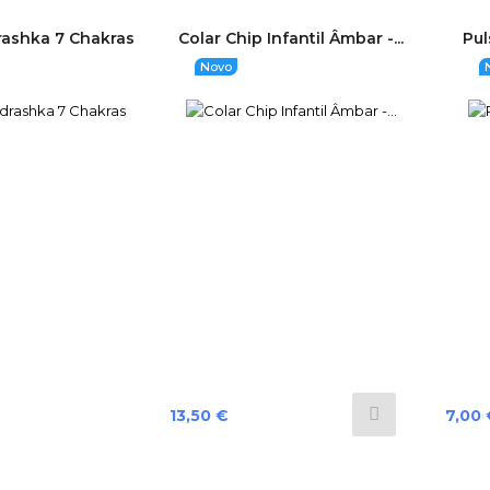
rashka 7 Chakras
Colar Chip Infantil Âmbar -...
Pul
Novo
Preço
Preço
13,50 €
7,00 