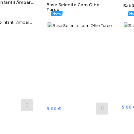
nfantil Âmbar...
Base Selenite Com Olho
Sabã
Turco
Novo
No
Preço
5,00 
Preço
8,00 €