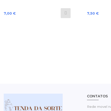
Preço
Preço
7,00 €
7,50 €
CONTATOS
Rede movel na