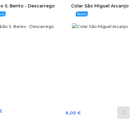
o S. Bento - Descarrego
Colar São Miguel Arcanjo
vo
Novo
€
Preço
6,00 €