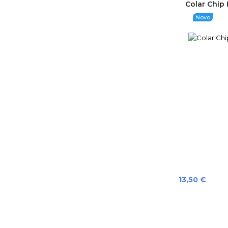
Colar Chip I
Novo
Preço
13,50 €