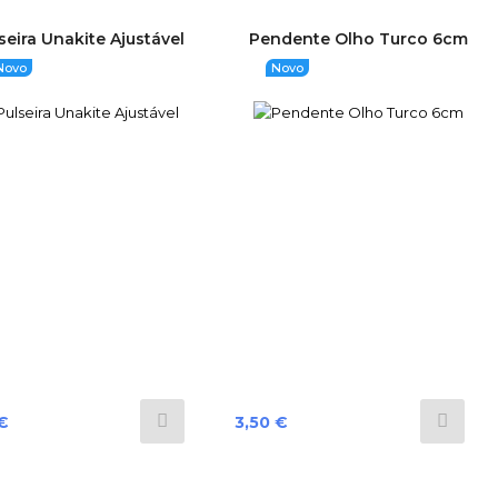
seira Unakite Ajustável
Pendente Olho Turco 6cm
Novo
Novo
Preço
€
3,50 €