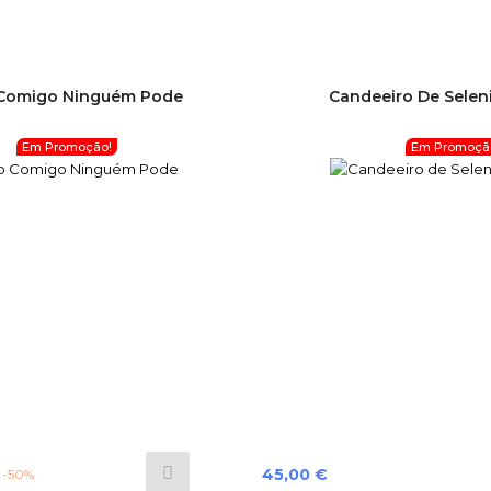
 Comigo Ninguém Pode
Candeeiro De Selenit
Em Promoção!
Em Promoçã
Preço
45,00 €
-50%