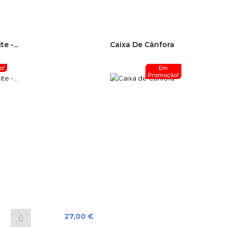
e -...
Caixa De Cânfora
o!
Em
Promoção!
Preço
27,00 €