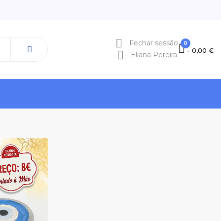

Fechar sessão
0
- 0,00 €

Eliana Pereira