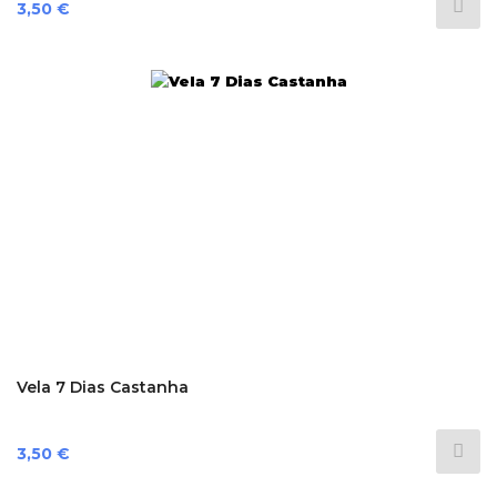
Preço
3,50 €
Vela 7 Dias Castanha
Preço
3,50 €