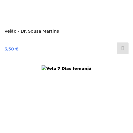
Velão - Dr. Sousa Martins
Preço
3,50 €