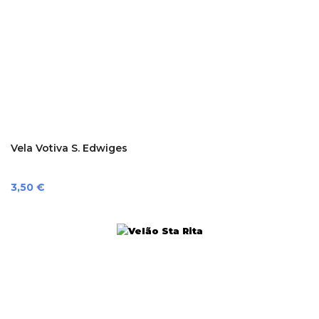
Vela Votiva S. Edwiges
Preço
3,50 €