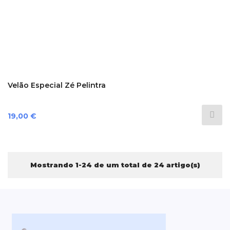
Velão Especial Zé Pelintra
Preço
19,00 €
Mostrando 1-24 de um total de 24 artigo(s)