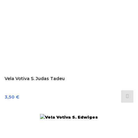
Vela Votiva S. Judas Tadeu
Preço
3,50 €