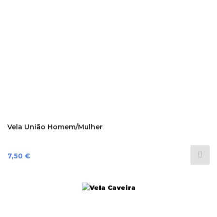
Vela União Homem/Mulher
Preço
7,50 €