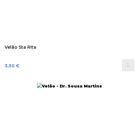
Velão Sta Rita
Preço
3,50 €