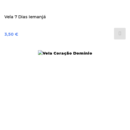
Vela 7 Dias Iemanjá
Preço
3,50 €