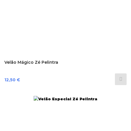
Velão Mágico Zé Pelintra
Preço
12,50 €