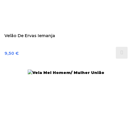
Velão De Ervas Iemanja
Preço
9,50 €