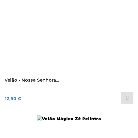
Velão - Nossa Senhora...
Preço
12,50 €