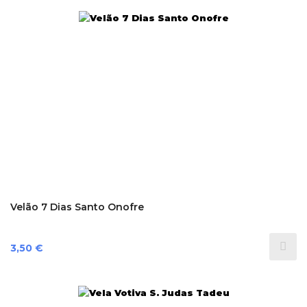
Velão 7 Dias Santo Onofre
Preço
3,50 €