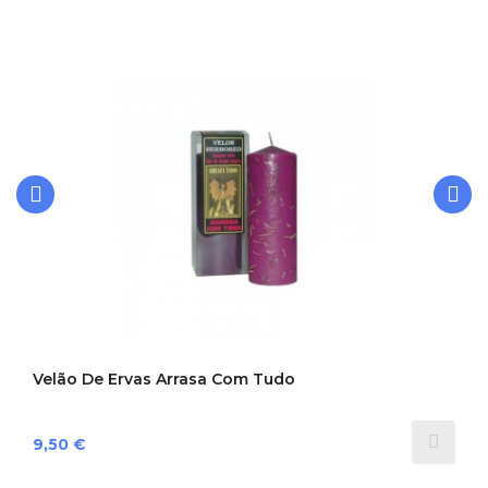
‹
›
Velão De Ervas Arrasa Com Tudo
Preço
9,50 €