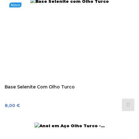
Novo
Base Selenite Com Olho Turco
Preço
8,00 €