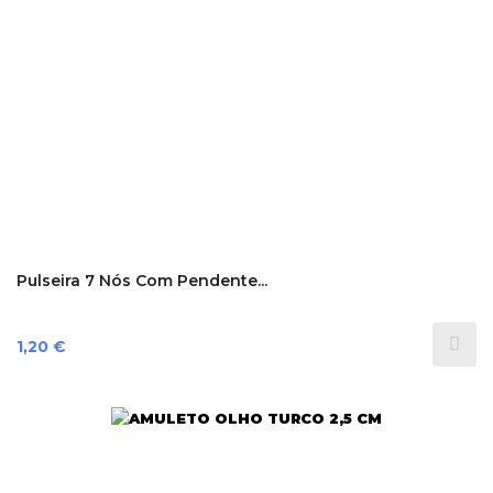
Pulseira 7 Nós Com Pendente...
Preço
1,20 €