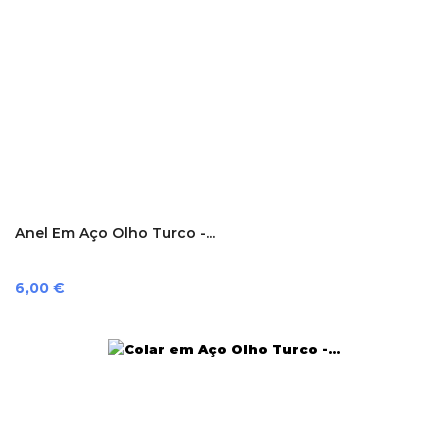
Anel Em Aço Olho Turco -...
Preço
6,00 €