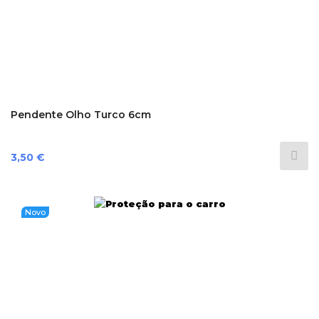
Pendente Olho Turco 6cm
Preço
3,50 €
Novo