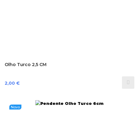
Olho Turco 2,5 CM
Preço
2,00 €
Novo