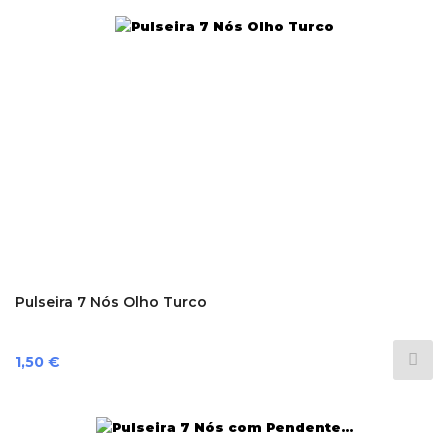
Pulseira 7 Nós Olho Turco
Preço
1,50 €