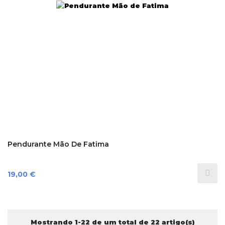
Pendurante Mão De Fatima
Preço
19,00 €
Mostrando 1-22 de um total de 22 artigo(s)