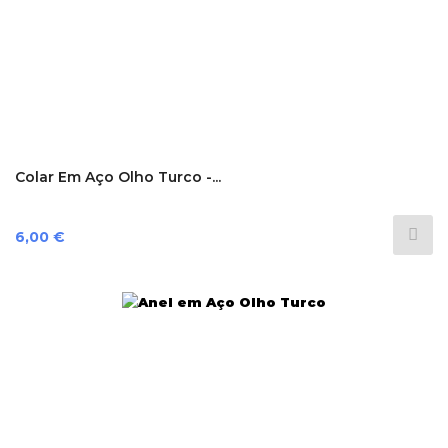
Colar Em Aço Olho Turco -...
Preço
6,00 €