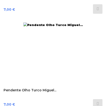
Preço
7,00 €
Pendente Olho Turco Miguel...
Preço
7,00 €