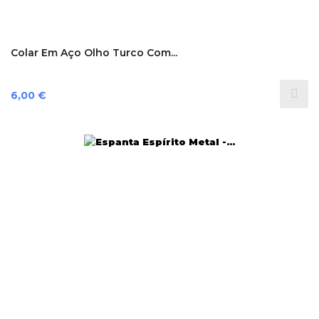
Colar Em Aço Olho Turco Com...
Preço
6,00 €