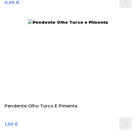
Preço
0,50 €
Pendente Olho Turco E Pimenta
Preço
1,50 €