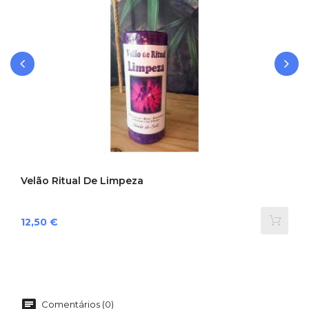
‹
›
Velão Ritual De Limpeza
Preço
12,50 €
Comentários (0)