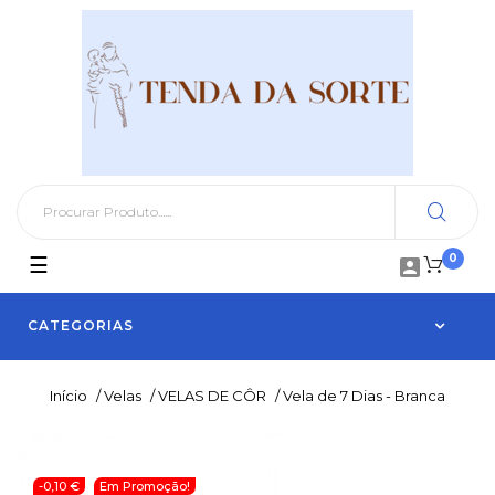
0
Toggle
☰

navigation
CATEGORIAS
Início
/
Velas
/
VELAS DE CÔR
/
Vela de 7 Dias - Branca
-0,10 €
Em Promoção!