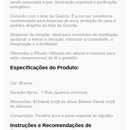
sendo associada à
paz, iluminação espiritual e purificação
energética
:
Conexão com o Anjo da Guarda:
É a cor por excelência
recomendada para limpezas de aura, proteção da casa e
pedidos dirigidos ao Anjo da Guarda.
Despertar da Intuição:
Ideal para momentos de meditação,
ajudando a elevar a vibração, estimular a criatividade, a
imaginação e a fertilidade.
Oferendas e Rituais:
Utilizada em altares e novenas para
selar compromissos de fé e gratidão.
Especificações do Produto:
Cor:
Branca.
Duração Aprox.:
7 Dias (queima contínua).
Dimensões:
$15\text{ cm}$
de altura
$\times 5\text{ cm}$
de diâmetro.
Composição:
Parafina pura e pavio especial de algodão.
Instruções e Recomendações de