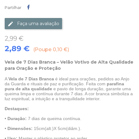
Partilhar
Partilhar
Faça uma avaliação
2,99 €
2,89 €
Poupe 0,10 €
Vela de 7 Dias Branca – Velão Votivo de Alta Qualidade
para Oração e Proteção
A
Vela de 7 Dias Branca
é ideal para orações, pedidos ao Anjo
da Guarda e rituais de paz e purificação. Feita com
parafina
pura de alta qualidade
e pavio de longa duração, garante uma
queima limpa e contínua durante 7 dias. A cor branca simboliza a
luz espiritual, a intuição e a tranquilidade interior.
Destaques:
•
Duração:
7 dias de queima contínua.
•
Dimensões:
15cm
(alt.)X
5cm
(diâm.).
•
Uso:
Manter o plástico protetor ao arder.