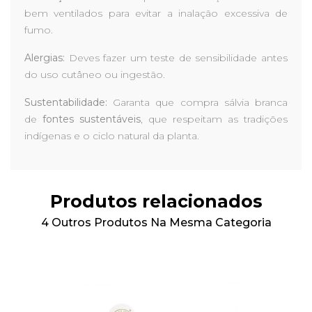
bem ventilados para evitar a inalação excessiva de
fumo.
Alergias:
Deves fazer um teste de sensibilidade antes
do uso cutâneo ou ingestão.
Sustentabilidade:
Garanta que compra sálvia branca
de
fontes sustentáveis
, que respeitam as tradições
indígenas e o ciclo natural da planta.
Produtos relacionados
4 Outros Produtos Na Mesma Categoria