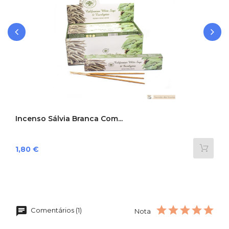
‹
›
Incenso Sálvia Branca Com...
Preço
1,80 €
Comentários (1)
Nota