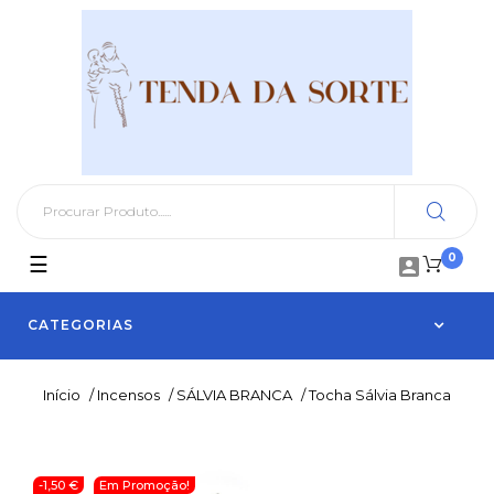
0
Toggle
☰

navigation
CATEGORIAS
Início
/
Incensos
/
SÁLVIA BRANCA
/
Tocha Sálvia Branca
-1,50 €
Em Promoção!