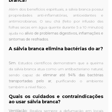
branca?
Além dos benefícios espirituais, a sálvia branca possui
propriedades anti-inflamatórias, antioxidantes e
antimicrobianas. O seu chá (feito por infusão das
folhas secas em água quente durante 5 a 10 minutos)
ajuda no
alívio de problemas digestivos, inflamações e
sintomas de resfriados
.
A sálvia branca elimina bactérias do ar?
Sim.
Estudos científicos demonstram que a queima
da sálvia branca atua como um antibacteriano natural,
sendo capaz de
eliminar até 94% das bactérias
transportadas pelo ar
, purificando o ambiente
também a nível físico.
Quais os cuidados e contraindicações
ao usar sálvia branca?
Ventilação:
Realiza sempre a defumação em locais