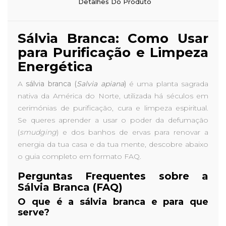
Detalhes Do Produto
Sálvia Branca: Como Usar
para Purificação e Limpeza
Energética
A
sálvia branca (
Salvia apiana
)
é uma planta sagrada
nativa da América do Norte, utilizada há séculos em
cerimónias de purificação, cura e limpeza espiritual.
Se queres aprender a usar o poder da defumação
(
smudging
) e dos banhos de ervas para renovar a
energia da tua casa e da tua mente, descobre abaixo
o guia completo em formato FAQ.
Perguntas Frequentes sobre a
Sálvia Branca (FAQ)
O que é a sálvia branca e para que
serve?