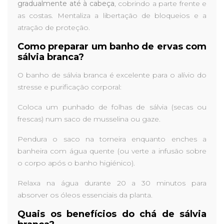
gradualmente até à cabeça
, cobrindo a parte frente e
as costas. Mentaliza a libertação de bloqueios e a
atração de proteção.
Como preparar um banho de ervas com
sálvia branca?
O banho de sálvia branca é excelente para o alívio do
stresse e purificação corporal:
Coloca um punhado de folhas de sálvia (secas ou
frescas) num saco de musselina ou gaze.
Pendura o saco na torneira enquanto enches a
banheira com água quente (ou verte a infusão sobre
o corpo após o banho higiénico).
Relaxa na água durante 20 a 30 minutos para
absorver os óleos essenciais da planta.
Quais os benefícios do chá de sálvia