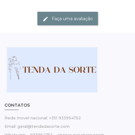
Faça uma avaliação
CONTATOS
Rede movel nacional: +351 933954752
Email: geral@tendadasorte.com
Whatsapp – 933954752 – apenas por mensagem