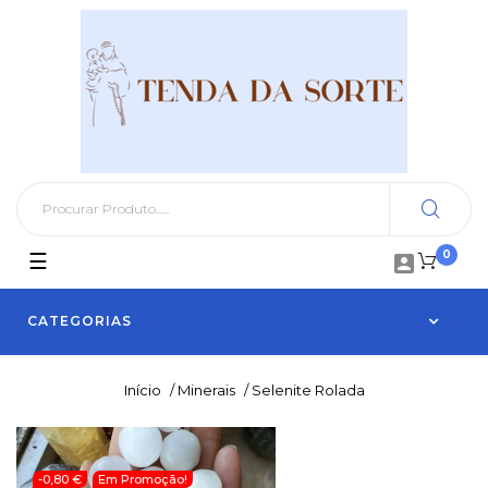
0
Toggle
☰

navigation
CATEGORIAS
Início
/
Minerais
/
Selenite Rolada
-0,80 €
Em Promoção!