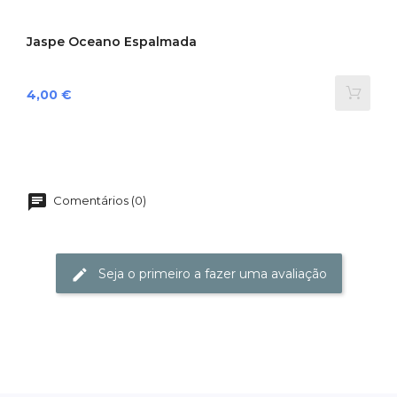
Jaspe Oceano Espalmada
Preço
4,00 €
Comentários (0)
Seja o primeiro a fazer uma avaliação