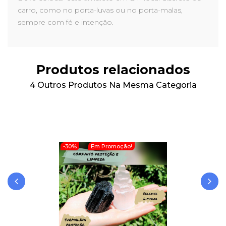
carro, como no porta-luvas ou no porta-malas,
sempre com fé e intenção.
Produtos relacionados
4 Outros Produtos Na Mesma Categoria
-30%
Em Promoção!
‹
›