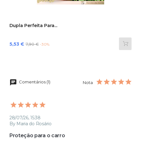
Dupla Perfeita Para...
Preço
Preço
5,53 €
7,90 €
-30%
normal
Comentários (1)
Nota
28/07/26, 15:38
By Maria do Rosário
Proteção para o carro