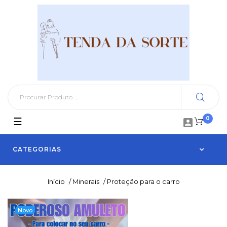
0
Toggle
☰

navigation
CATEGORIAS
Início
/
Minerais
/
Proteção para o carro
Novo