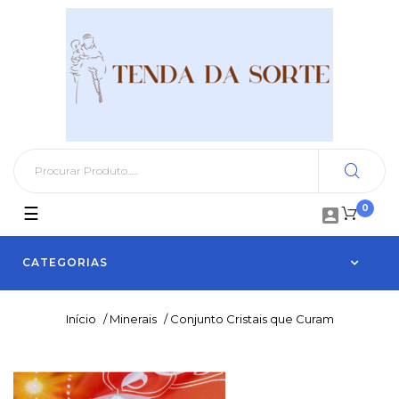
0
Toggle
☰

navigation
CATEGORIAS
Início
/
Minerais
/
Conjunto Cristais que Curam