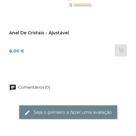
Anel De Cristais - Ajustável
Preço
8,00 €
Comentários (0)
Seja o primeiro a fazer uma avaliação