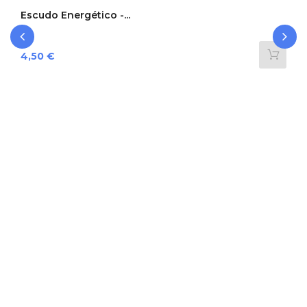
Escudo Energético -...
Preço
4,50 €
‹
›