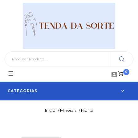
0
Toggle
☰

navigation
CATEGORIAS
Início
/
Minerais
/
Riólita