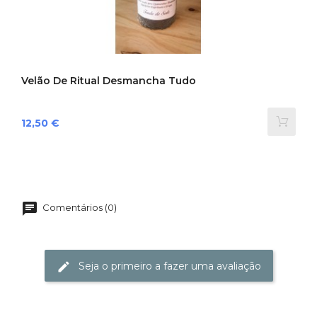
Velão De Ritual Desmancha Tudo
Preço
12,50 €
Comentários (0)
Seja o primeiro a fazer uma avaliação