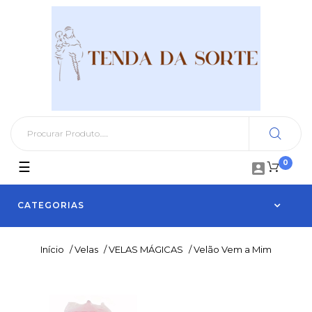
0
Toggle
☰

navigation
CATEGORIAS
Início
/
Velas
/
VELAS MÁGICAS
/
Velão Vem a Mim