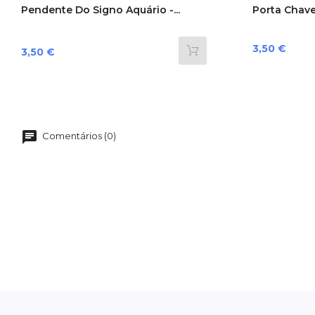
Pendente Do Signo Aquário -...
Porta Chave
Preço
3,50 €
Preço
3,50 €
Comentários (0)