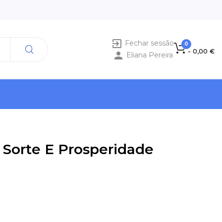

Fechar sessão
0
- 0,00 €

Eliana Pereira
- Sorte E Prosperidade