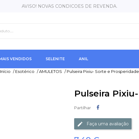
AVISO! NOVAS CONDICOES DE REVENDA.
MAIS VENDIDOS
SELENITE
ANIL
Início
/
Esotérico
/
AMULETOS
/
Pulseira Pixiu- Sorte e Prosperidade
Pulseira Pixiu
Partilhar
Partilhar
Faça uma avaliação