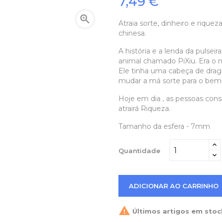
7,49 €

Atraia sorte, dinheiro e riquez
chinesa.
A história e a lenda da pulse
animal chamado PiXiu. Era o no
Ele tinha uma cabeça de drag
mudar a má sorte para o bem
Hoje em dia , as pessoas con
atrairá Riqueza.
Tamanho da esfera - 7mm
Quantidade
ADICIONAR AO CARRINHO

Últimos artigos em stoc