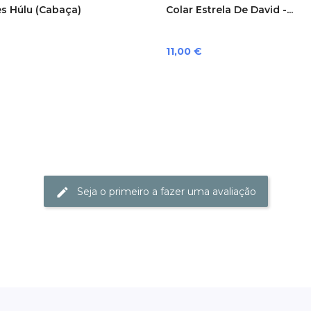
s Húlu (cabaça)
Colar Estrela De David -...
Preço
11,00 €
Seja o primeiro a fazer uma avaliação