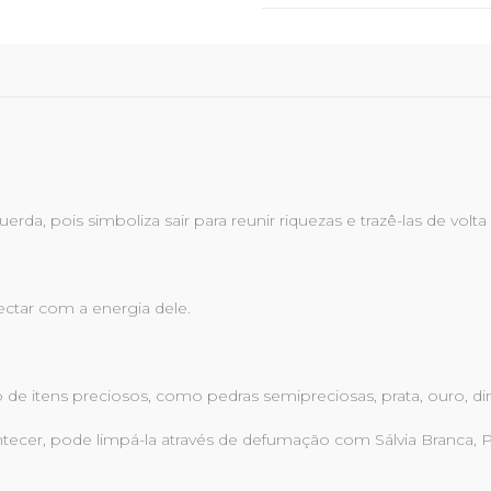
erda, pois simboliza sair para reunir riquezas e trazê-las de volta
ectar com a energia dele.
o de itens preciosos, como pedras semipreciosas, prata, ouro, din
ntecer, pode limpá-la através de defumação com Sálvia Branca, P