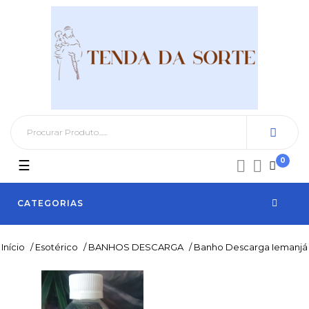
0
Toggle
☰


navigation
CATEGORIAS
Início
/
Esotérico
/
BANHOS DESCARGA
/
Banho Descarga Iemanjá