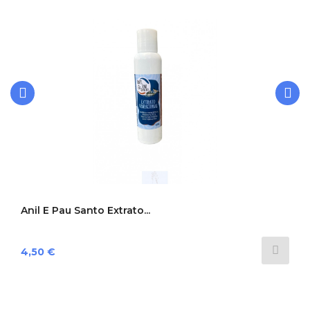
‹
›
Anil E Pau Santo Extrato...
Preço
4,50 €