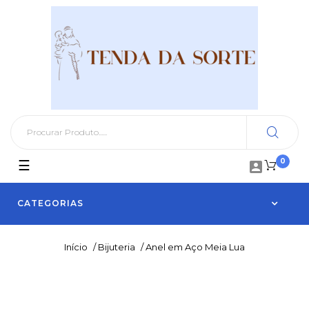
0
Toggle
☰

navigation
CATEGORIAS
Início
/
Bijuteria
/
Anel em Aço Meia Lua