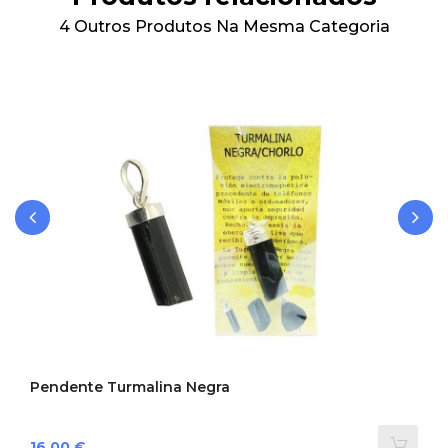
4 Outros Produtos Na Mesma Categoria
‹
›
Pendente Turmalina Negra
Preço
16,00 €