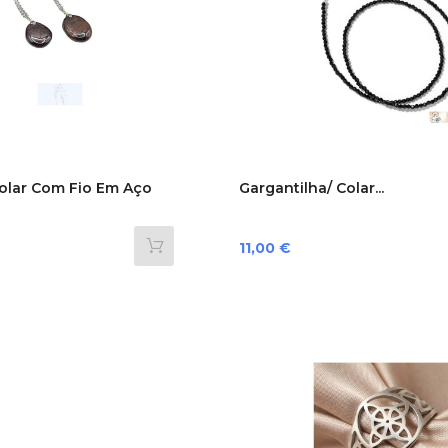
olar Com Fio Em Aço
Gargantilha/ Colar...
Preço
11,00 €