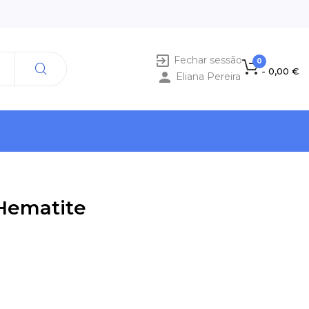

Fechar sessão
0
- 0,00 €

Eliana Pereira
 Hematite