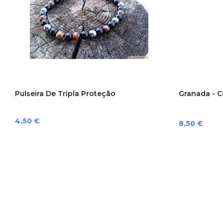
Pulseira De Tripla Proteção
Granada - C
Preço
4,50 €
Preço
8,50 €