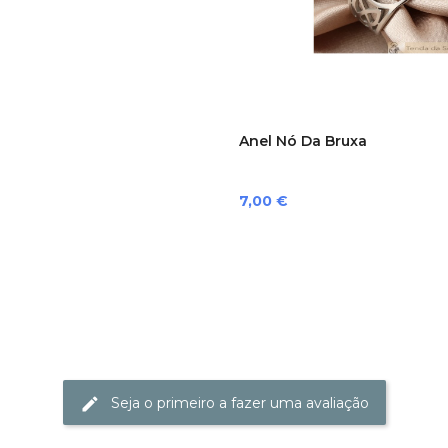
Anel Nó Da Bruxa
Preço
7,00 €
Seja o primeiro a fazer uma avaliação