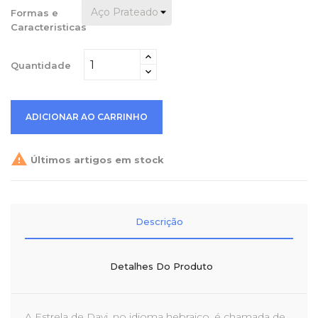
Formas e
Caracteristicas
Quantidade
ADICIONAR AO CARRINHO

Últimos artigos em stock
Descrição
Detalhes Do Produto
A Estrela de Davi, no idioma hebraico, é chamada de