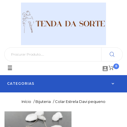
0
Toggle
☰

navigation
CATEGORIAS
Início
/
Bijuteria
/
Colar Estrela Davi pequeno