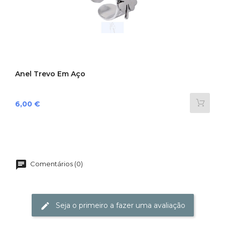
‹
›
Anel Trevo Em Aço
Preço
6,00 €
Comentários (0)
Seja o primeiro a fazer uma avaliação