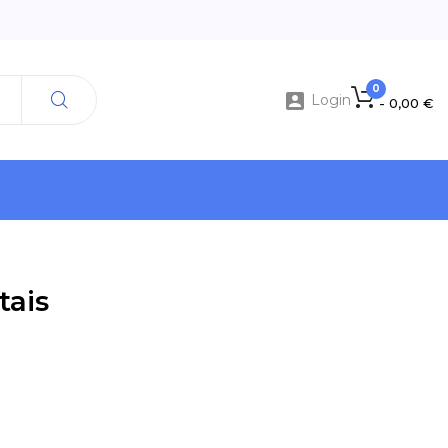
0

Login
- 0,00 €
tais