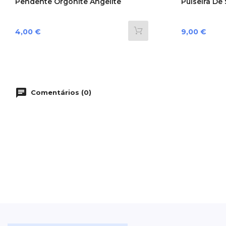
Pendente Orgonite Angelite
Pulseira De S
Preço
Preço
4,00 €
9,00 €
Comentários (0)