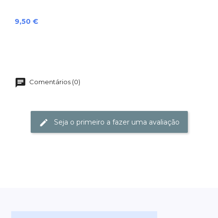
Preço
9,50 €
Comentários (0)
Seja o primeiro a fazer uma avaliação