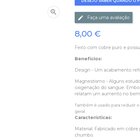
DESEJO SABER QUANDO O P

Faça uma avaliação
8,00 €
Feito com cobre puro e poss
Benefícios:
Design - Um acabamento refi
Magnestismo - Alguns estudo
oxigenação do sangue. Embora 
relatam um aumento no bem-es
Também é usado para reduzir o 
geral.
Características:
Material:
Fabricado em cobre p
chumbo.