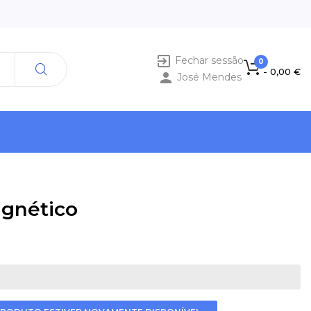

Fechar sessão
0
- 0,00 €

José Mendes
gnético