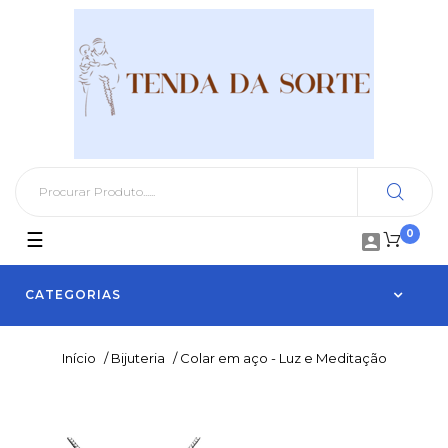
0
Toggle
☰

navigation
CATEGORIAS
Início
/
Bijuteria
/
Colar em aço - Luz e Meditação