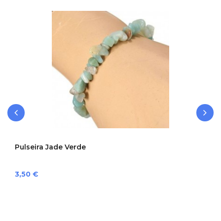
‹
›
Pulseira Jade Verde
Preço
3,50 €