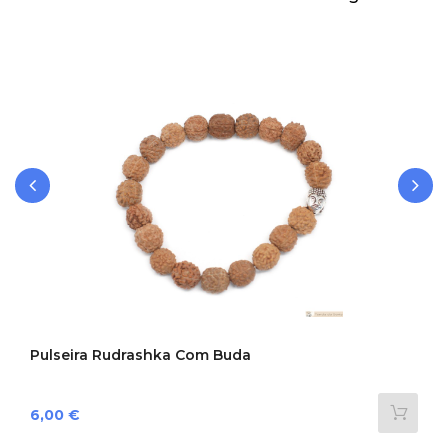
‹
›
Pulseira Rudrashka Com Buda
Preço
6,00 €