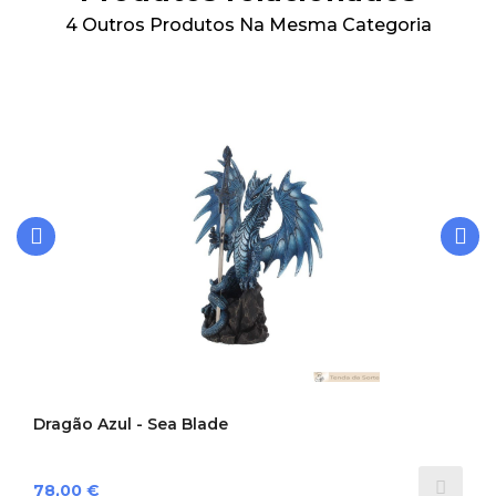
4 Outros Produtos Na Mesma Categoria
‹
›
Dragão Azul - Sea Blade
Preço
78,00 €