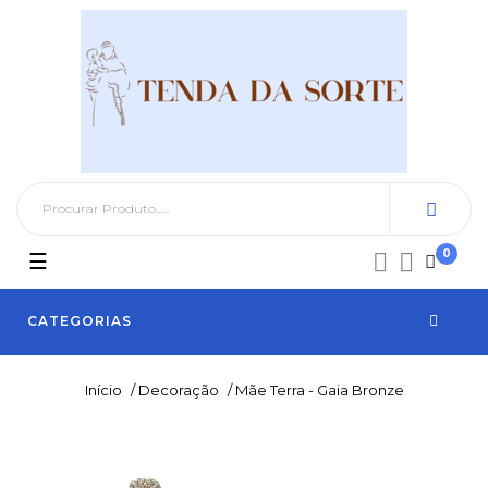
0
Toggle
☰


navigation
CATEGORIAS
Início
/
Decoração
/
Mãe Terra - Gaia Bronze