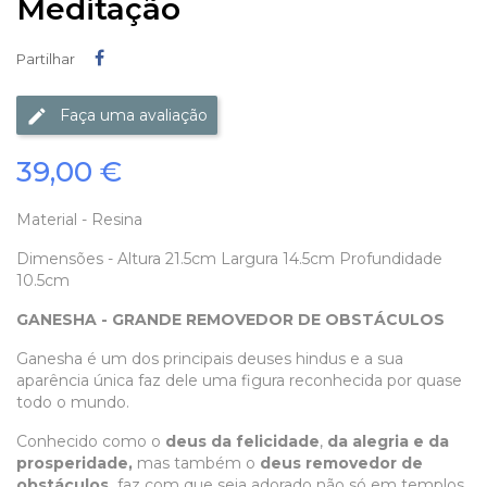
Meditação
Partilhar
Partilhar
Faça uma avaliação
39,00 €
Material - Resina
Dimensões - Altura 21.5cm Largura 14.5cm Profundidade
10.5cm
GANESHA -
GRANDE REMOVEDOR DE OBSTÁCULOS
Ganesha é um dos principais deuses hindus e a sua
aparência única faz dele uma figura reconhecida por quase
todo o mundo.
Conhecido como o
deus da felicidade
,
da alegria e da
prosperidade,
mas também o
deus removedor de
obstáculos,
faz com que seja adorado não só em templos,