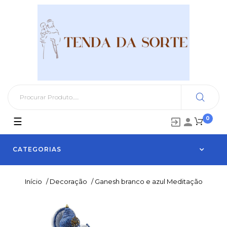
0
Toggle
☰


navigation
CATEGORIAS
Início
/
Decoração
/
Ganesh branco e azul Meditação