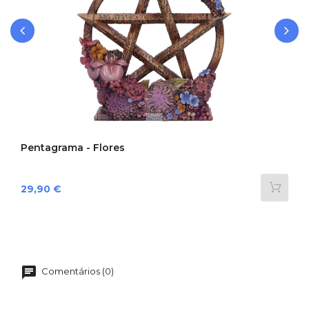
‹
›
Pentagrama - Flores
Preço
29,90 €
Comentários (0)