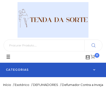
0
Toggle
☰

navigation
CATEGORIAS
Início
/
Esotérico
/
DEFUMADORES
/
Defumador Contra a Inveja