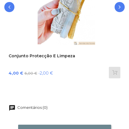
‹
›
Conjunto Protecção E Limpeza
Preço
Preço
4,00 €
-2,00 €
6,00 €
normal
Comentários (0)