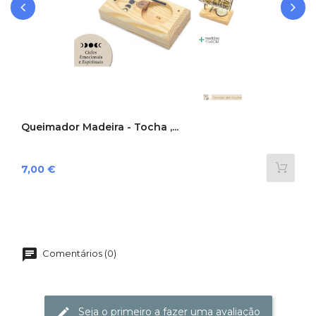
‹
›
Queimador Madeira - Tocha ,...
Preço
7,00 €
Comentários (0)
Seja o primeiro a fazer uma avaliação