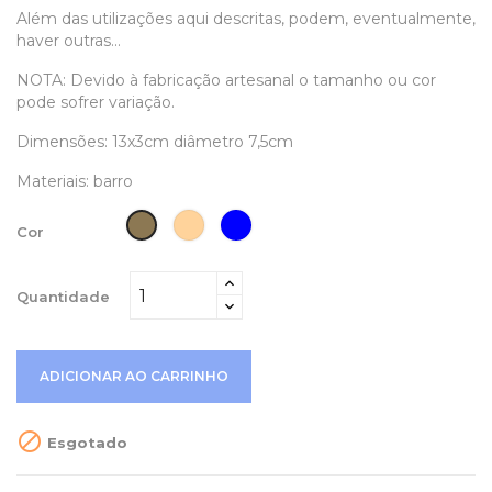
Além das utilizações aqui descritas, podem, eventualmente,
haver outras...
NOTA: Devido à fabricação artesanal o tamanho ou cor
pode sofrer variação.
Dimensões: 13x3cm diâmetro 7,5cm
Materiais: barro
Castanho
Azul
Castanho
Cor
Claro
Quantidade
ADICIONAR AO CARRINHO

Esgotado