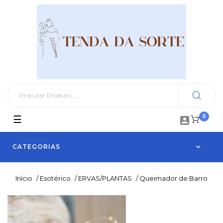
0
Toggle
☰

navigation
CATEGORIAS
Início
/
Esotérico
/
ERVAS/PLANTAS
/
Queimador de Barro