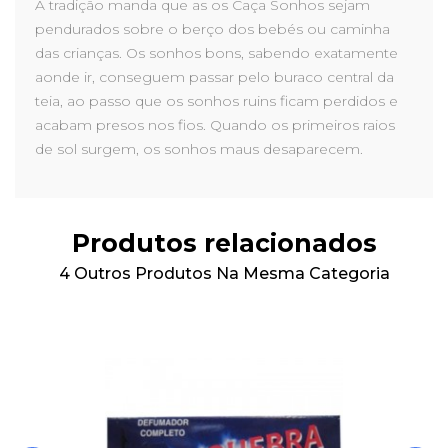
A tradição manda que as os Caça Sonhos sejam
pendurados sobre o berço dos bebés ou caminha
das crianças. Os sonhos bons, sabendo exatamente
aonde ir, conseguem passar pelo buraco central da
teia, ao passo que os sonhos ruins ficam perdidos e
acabam presos nos fios. Quando os primeiros raios
de sol surgem, os sonhos maus desaparecem.
Produtos relacionados
4 Outros Produtos Na Mesma Categoria