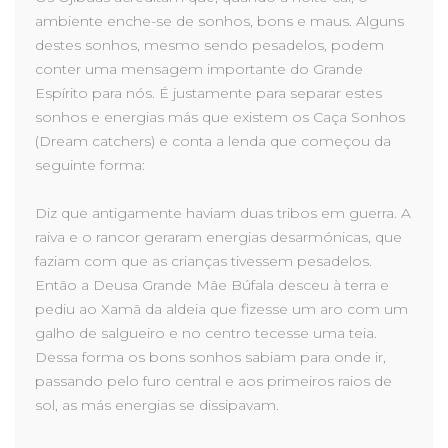
ambiente enche-se de sonhos, bons e maus. Alguns
destes sonhos, mesmo sendo pesadelos, podem
conter uma mensagem importante do Grande
Espírito para nós. É justamente para separar estes
sonhos e energias más que existem os Caça Sonhos
(Dream catchers) e conta a lenda que começou da
seguinte forma:
Diz que antigamente haviam duas tribos em guerra. A
raiva e o rancor geraram energias desarmónicas, que
faziam com que as crianças tivessem pesadelos.
Então a Deusa Grande Mãe Búfala desceu à terra e
pediu ao Xamã da aldeia que fizesse um aro com um
galho de salgueiro e no centro tecesse uma teia.
Dessa forma os bons sonhos sabiam para onde ir,
passando pelo furo central e aos primeiros raios de
sol, as más energias se dissipavam.