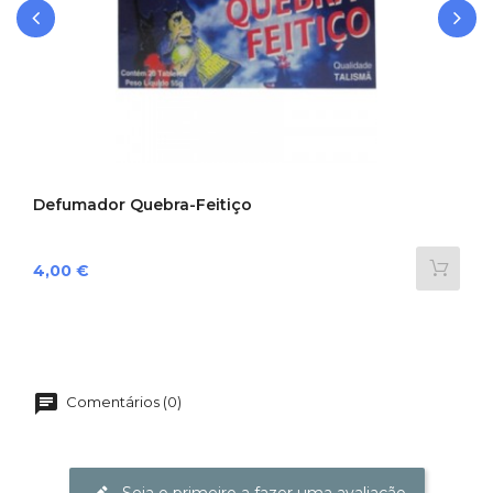
‹
›
Defumador Quebra-Feitiço
Preço
4,00 €
Comentários (0)
Seja o primeiro a fazer uma avaliação