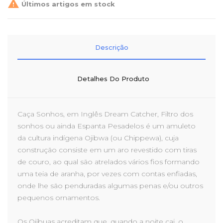

Últimos artigos em stock
Descrição
Detalhes Do Produto
Caça Sonhos, em Inglês Dream Catcher, Filtro dos
sonhos ou ainda Espanta Pesadelos é um amuleto
da cultura indígena Ojibwa (ou Chippewa), cuja
construção consiste em um aro revestido com tiras
de couro, ao qual são atrelados vários fios formando
uma teia de aranha, por vezes com contas enfiadas,
onde lhe são penduradas algumas penas e/ou outros
pequenos ornamentos.
Os Ojíbuas acreditam que, quando a noite cai, o