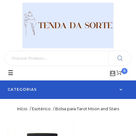
0
Toggle
☰

navigation
CATEGORIAS
Início
/
Esotérico
/
Bolsa para Tarot Moon and Stars