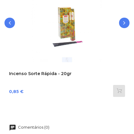
‹
›
Incenso Sorte Rápida - 20gr
Preço
0,85 €
Comentários (0)