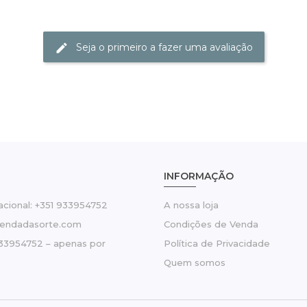
Seja o primeiro a fazer uma avaliação
INFORMAÇÃO
cional: +351 933954752
A nossa loja
tendadasorte.com
Condições de Venda
33954752 – apenas por
Política de Privacidade
Quem somos