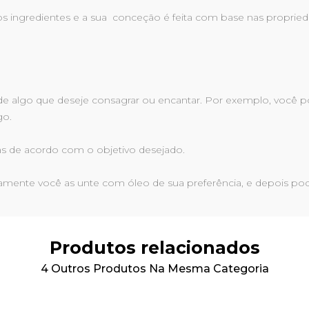
ingredientes e a sua conceção é feita com base nas proprieda
e algo que deseje consagrar ou encantar. Por exemplo, você p
go.
s de acordo com o objetivo desejado.
amente você as unte com óleo de sua preferência, e depois p
Produtos relacionados
4 Outros Produtos Na Mesma Categoria