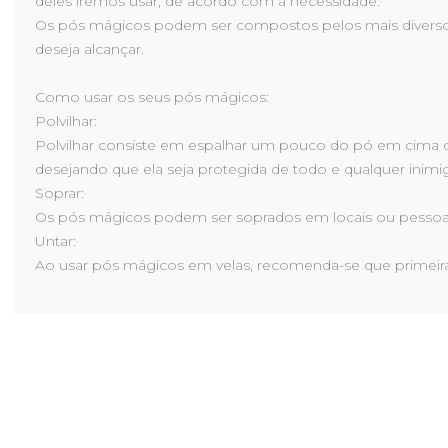
deles iremos usar, de acordo com a necessidade.
Os pós mágicos podem ser compostos pelos mais diversos 
deseja alcançar.
Como usar os seus pós mágicos:
Polvilhar:
Polvilhar consiste em espalhar um pouco do pó em cima d
desejando que ela seja protegida de todo e qualquer inimi
Soprar:
Os pós mágicos podem ser soprados em locais ou pessoa
Untar:
Ao usar pós mágicos em velas, recomenda-se que primeir