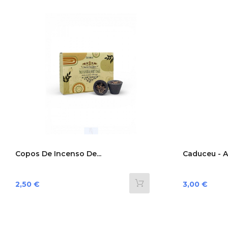
Copos De Incenso De...
Caduceu - A
Preço
Preço
2,50 €
3,00 €