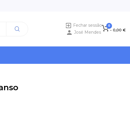

Fechar sessão
0
- 0,00 €

José Mendes
anso