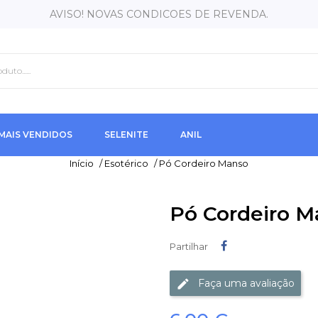
AVISO! NOVAS CONDICOES DE REVENDA.
MAIS VENDIDOS
SELENITE
ANIL
Início
/
Esotérico
/
Pó Cordeiro Manso
Pó Cordeiro M
Partilhar
Partilhar
Faça uma avaliação