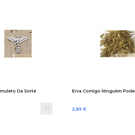
muleto Da Sorte
Erva Comigo Ninguém Pode
Preço
2,85 €