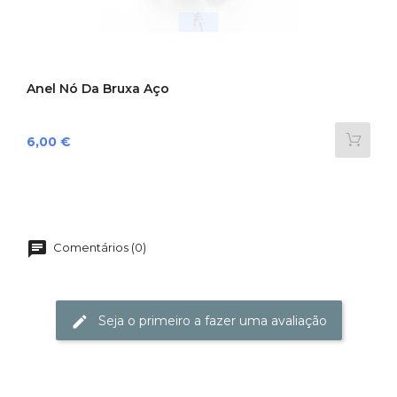
Anel Nó Da Bruxa Aço
Preço
6,00 €
Comentários (0)
Seja o primeiro a fazer uma avaliação