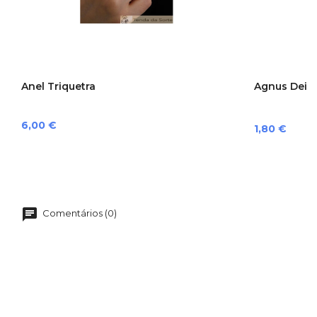
Anel Triquetra
Agnus Dei
Preço
6,00 €
Preço
1,80 €
Comentários (0)