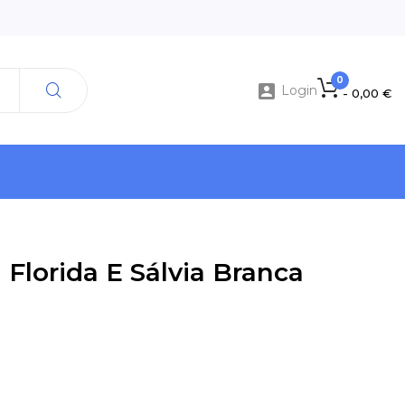
0

Login
- 0,00 €
Florida E Sálvia Branca