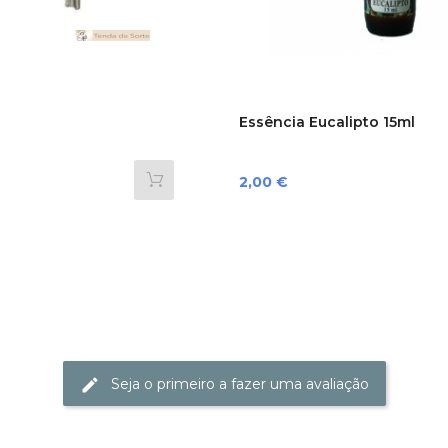
Essência Eucalipto 15ml
Preço
2,00 €
Seja o primeiro a fazer uma avaliação