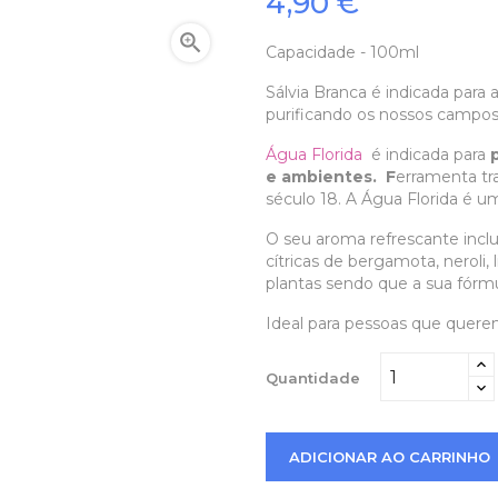
4,90 €

Capacidade - 100ml
Sálvia Branca é indicada para
purificando os nossos campos
Água Florida
é indicada para
e ambientes. F
erramenta tra
século 18. A Água Florida é u
O seu aroma refrescante inclu
cítricas de bergamota, neroli, l
plantas sendo que a sua fórm
Ideal para pessoas que quere
Quantidade
ADICIONAR AO CARRINHO