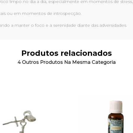
co limpo no dia a dia, especialmente em momentos de stress,
rituais ou em momentos de introspecção.
dando a manter o foco e a serenidade diante das adversidades.
Produtos relacionados
4 Outros Produtos Na Mesma Categoria