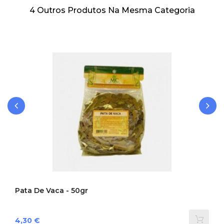
4 Outros Produtos Na Mesma Categoria
‹
›
Pata De Vaca - 50gr
Preço
4,30 €