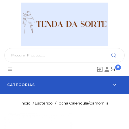
0
Toggle
☰


navigation
CATEGORIAS
Início
/
Esotérico
/
Tocha Calêndula/Camomila