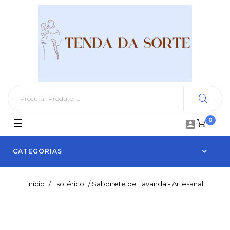
0
Toggle
☰

navigation
CATEGORIAS
Início
/
Esotérico
/
Sabonete de Lavanda - Artesanal