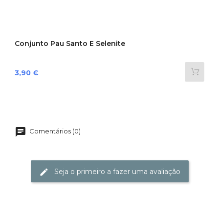
Conjunto Pau Santo E Selenite
Preço
3,90 €
Comentários (0)
Seja o primeiro a fazer uma avaliação