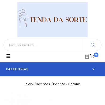
0
Toggle
☰

navigation
CATEGORIAS
Início
/
Incensos
/
Incenso 7 Chakras