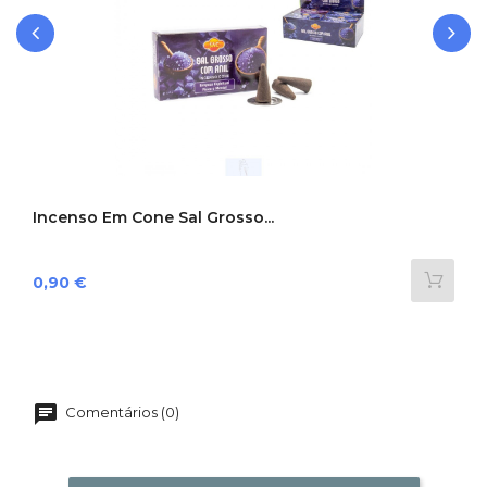
‹
›
Incenso Em Cone Sal Grosso...
Preço
0,90 €
Comentários (0)