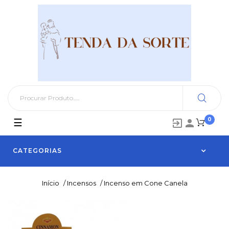
0
Toggle
☰


navigation
CATEGORIAS
Início
/
Incensos
/
Incenso em Cone Canela