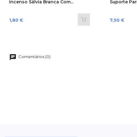
Incenso Sálvia Branca Com...
Suporte Para
Preço
Preço
1,80 €
7,50 €
Comentários (0)