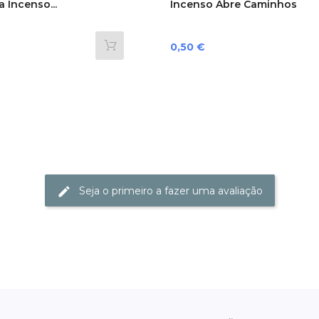
 Incenso...
Incenso Abre Caminhos
Preço
0,50 €
Seja o primeiro a fazer uma avaliação