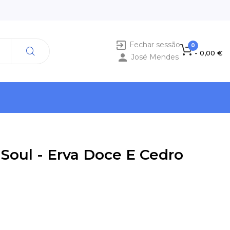

Fechar sessão
0
- 0,00 €

José Mendes
 Soul - Erva Doce E Cedro