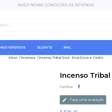
AVISO! NOVAS CONDICOES DE REVENDA.
MAIS VENDIDOS
SELENITE
ANIL
Início
/
Incensos
/
Incenso Tribal Soul - Erva Doce e Cedro
Incenso Tribal
Partilhar
Partilhar
Faça uma avaliação