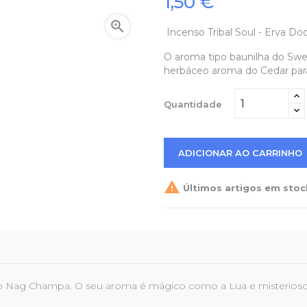
1,50 €

Incenso Tribal Soul - Erva Do
O aroma tipo baunilha do Swe
herbáceo aroma do Cedar para c
Quantidade
ADICIONAR AO CARRINHO

Últimos artigos em stoc
oso Nag Champa. O seu aroma é mágico como a Lua e misterios