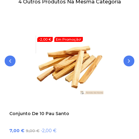
4 Outros Produtos Na Mesma Categoria
-2,00 €
Em Promoção!
‹
›
Conjunto De 10 Pau Santo
Preço
Preço
7,00 €
-2,00 €
9,00 €
normal