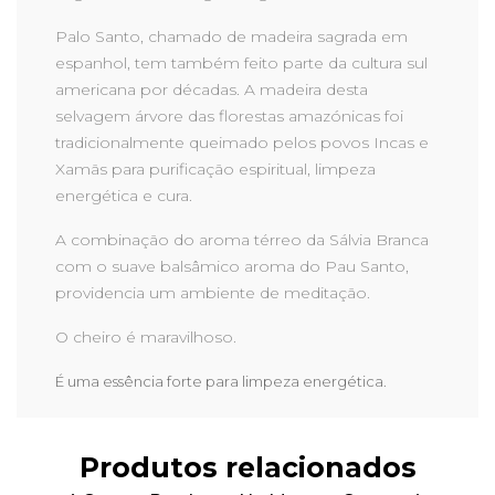
Palo Santo, chamado de madeira sagrada em
espanhol, tem também feito parte da cultura sul
americana por décadas. A madeira desta
selvagem árvore das florestas amazónicas foi
tradicionalmente queimado pelos povos Incas e
Xamãs para purificação espiritual, limpeza
energética e cura.
A combinação do aroma térreo da Sálvia Branca
com o suave balsâmico aroma do Pau Santo,
providencia um ambiente de meditação.
O cheiro é maravilhoso.
É uma essência forte para limpeza energética.
Produtos relacionados