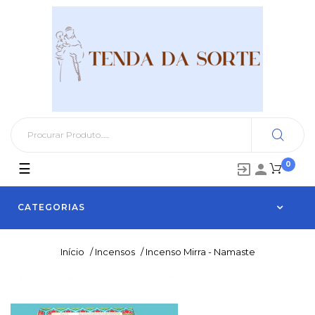
0
Toggle
☰


navigation
CATEGORIAS
Início
/
Incensos
/
Incenso Mirra - Namaste