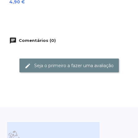
Preço
4,90 €
Comentários (0)
Seja o primeiro a fazer uma avaliação