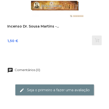
Incenso Dr. Sousa Martins -...
Preço
1,50 €
Comentários (0)
Seja o primeiro a fazer uma avaliação