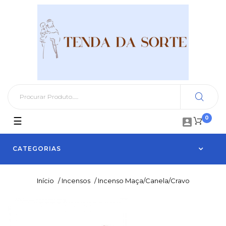
0
Toggle
☰

navigation
CATEGORIAS
Início
/
Incensos
/
Incenso Maça/Canela/Cravo