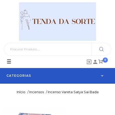
0
Toggle
☰


navigation
CATEGORIAS
Início
/
Incensos
/
Incenso Vareta Satya Sai Bada