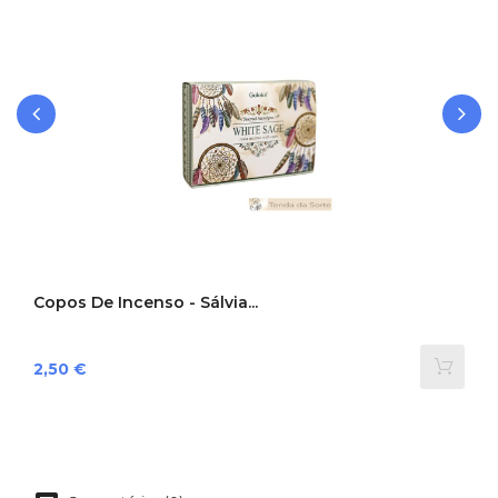
‹
›
Copos De Incenso - Sálvia...
Preço
2,50 €