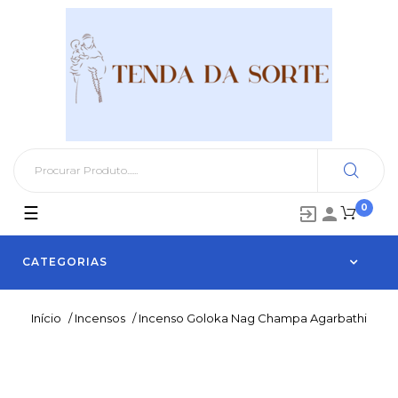
0
Toggle
☰


navigation
CATEGORIAS
Início
/
Incensos
/
Incenso Goloka Nag Champa Agarbathi