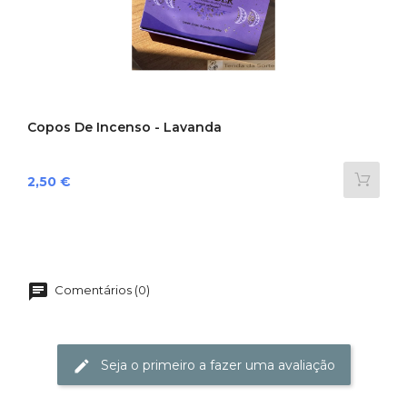
‹
›
Copos De Incenso - Lavanda
Preço
2,50 €
Comentários (0)
Seja o primeiro a fazer uma avaliação