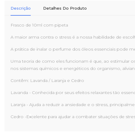
Descrição
Detalhes Do Produto
Frasco de 10ml com pipeta
A maior arma contra o stress é a nossa habilidade de escolhe
A prática de inalar o perfume dos óleos essenciais pode m
Uma teoria de como eles funcionam é que, ao estimular os
nos sistemas químicos e energéticos do organismo, alivian
Contêm: Lavanda / Laranja e Cedro
Lavanda - Conhecida por seus efeitos relaxantes tão essenci
Laranja - Ajuda a reduzir a ansiedade e o stress, princi
Cedro -E
x
celente para ajudar a combater situações de stres