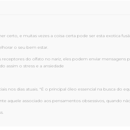
r certo, e muitas vezes a coisa certa pode ser esta exotica fusão 
elhorar o seu bem estar.
 receptores do olfato no nariz, eles podem enviar mensagens p
do assim o stress e a ansiedade
ais nos dias atuais. "É o principal óleo essencial na busca do eq
palmente aquele associado aos pensamentos obsessivos, quando
s.