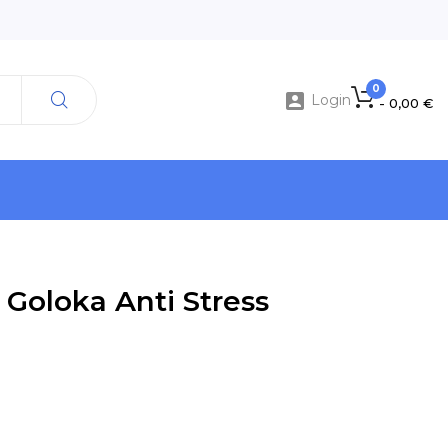
0

Login
- 0,00 €
 Goloka Anti Stress