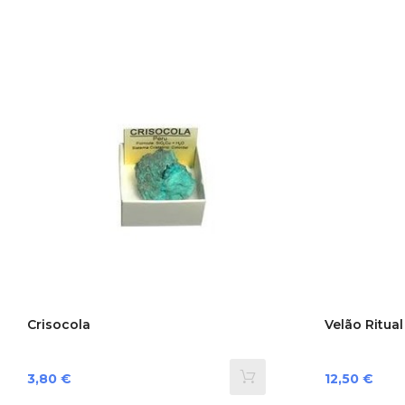
Crisocola
Velão Ritua
Preço
Preço
3,80 €
12,50 €