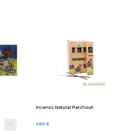
Incenso Natural Patchouli
Preço
1,60 €