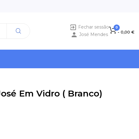

Fechar sessão
0
- 0,00 €

José Mendes
José Em Vidro ( Branco)