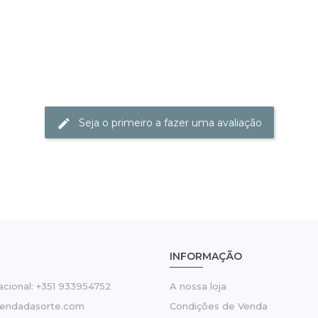
Seja o primeiro a fazer uma avaliação
INFORMAÇÃO
cional: +351 933954752
A nossa loja
tendadasorte.com
Condições de Venda