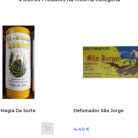
l Magia Da Sorte
Defumador São Jorge
Preço
4,40 €