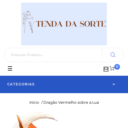
0
Toggle
☰

navigation
CATEGORIAS
Início
/
Dragão Vermelho sobre a Lua