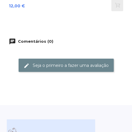
Preço
12,00 €
Comentários (0)
Seja o primeiro a fazer uma avaliação