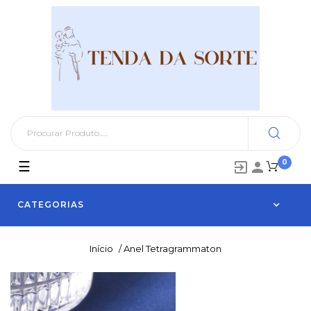
0
Toggle
☰


navigation
CATEGORIAS
Início
/
Anel Tetragrammaton