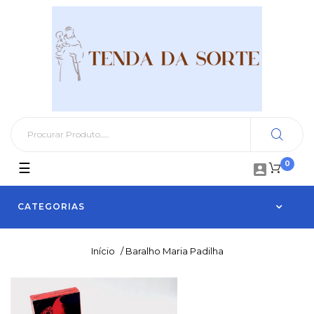
0
Toggle
☰

navigation
CATEGORIAS
Início
/
Baralho Maria Padilha