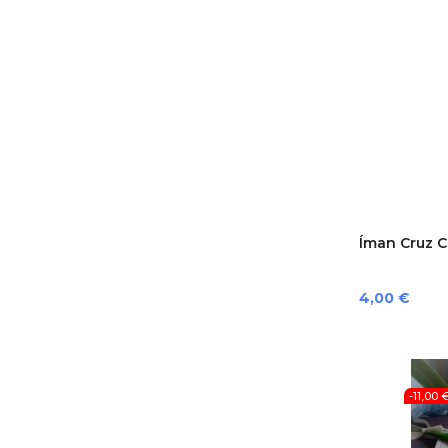
Íman Cruz C
Preço
4,00 €
-11,00 