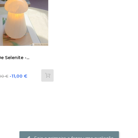
 Selenite -...
eço
-11,00 €
00 €
mal