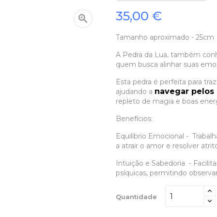
35,00 €

Tamanho aproximado - 25cm
A Pedra da Lua, também con
quem busca alinhar suas emo
Esta pedra é perfeita para tra
navegar pelos 
ajudando a
repleto de magia e boas energ
Benefícios:
Equilíbrio Emocional - Trabal
a atrair o amor e resolver atrit
Intuição e Sabedoria - Facilita
psíquicas, permitindo observa
Quantidade