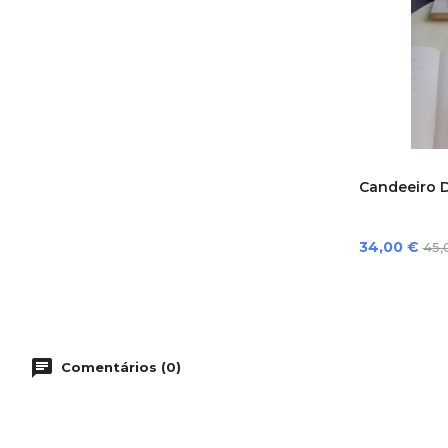
Candeeiro De
Preço
Pr
34,00 €
45,
nor
Comentários (0)