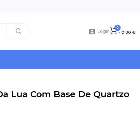
0

Login
- 0,00 €
Da Lua Com Base De Quartzo