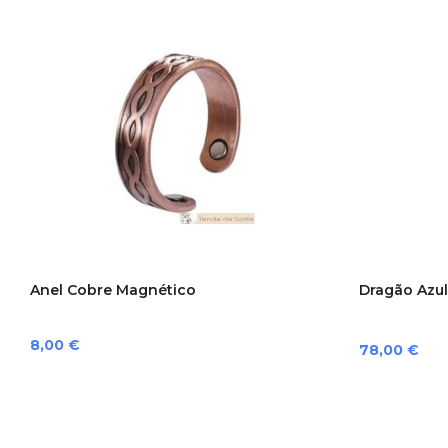
Anel Cobre Magnético
Dragão Azul
Preço
8,00 €
Preço
78,00 €