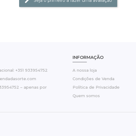
Seja o primeiro a fazer uma avaliação
INFORMAÇÃO
cional: +351 933954752
A nossa loja
tendadasorte.com
Condições de Venda
33954752 – apenas por
Política de Privacidade
Quem somos