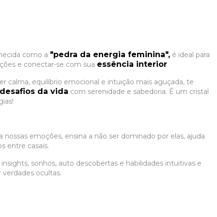
"pedra da energia feminina",
hecida como a
é ideal para
essência interior
ções e conectar-se com sua
.
zer calma, equilíbrio emocional e intuição mais aguçada, te
desafios da vida
com serenidade e sabedoria. É um cristal
ias!
ha nossas emoções, ensina a não ser dominado por elas, ajuda
os entre casais.
 insights, sonhos, auto descobertas e habilidades intuitivas e
r verdades ocultas.