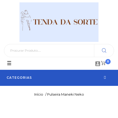
0
Toggle
☰

navigation
CATEGORIAS
Início
/
Pulseira Maneki Neko