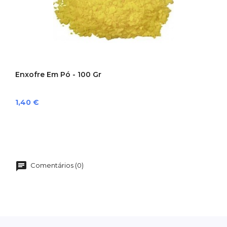
‹
›
Enxofre Em Pó - 100 Gr
Preço
1,40 €
Comentários (0)