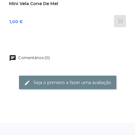
Mini Vela Cone De Mel
Preço
1,00 €
Comentários (0)
Seja o primeiro a fazer uma avaliação