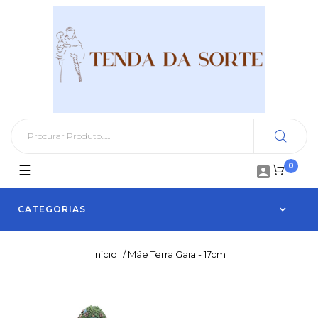
0
Toggle
☰

navigation
CATEGORIAS
Início
/
Mãe Terra Gaia - 17cm