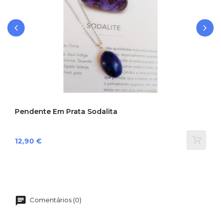
‹
›
Pendente Em Prata Sodalita
Preço
12,90 €
Comentários (0)